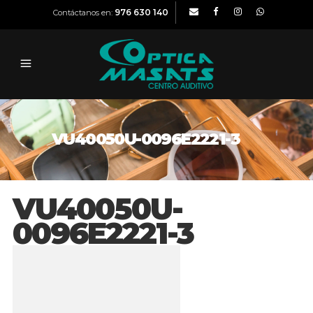
976 630 140
Contáctanos en:
VU40050U-0096E2221-3
VU40050U-
0096E2221-3