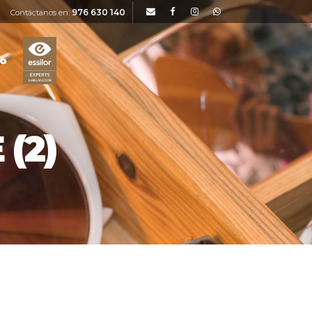
976 630 140
Contáctanos en:
to
(2)