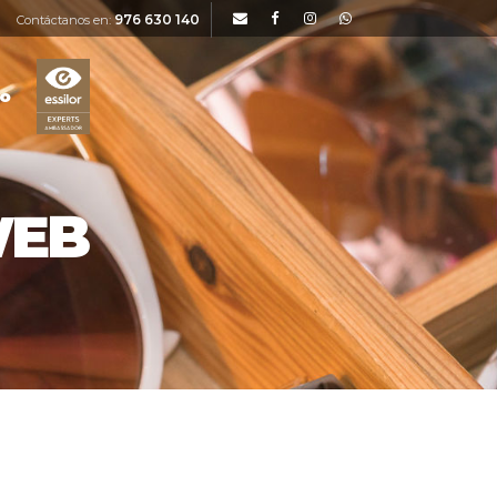
976 630 140
Contáctanos en:
to
WEB