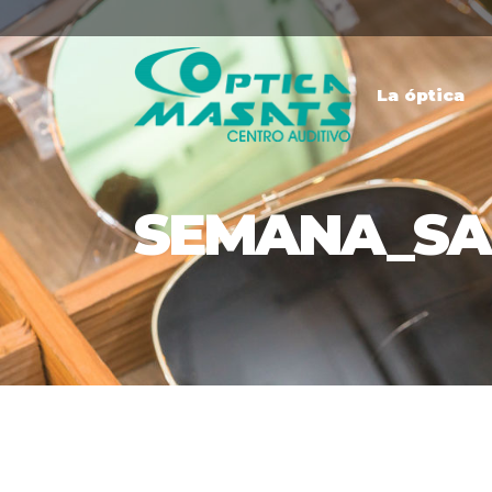
La óptica
SEMANA_SA