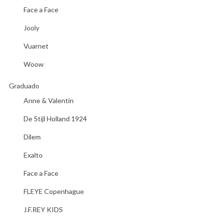
Face a Face
Jooly
Vuarnet
Woow
Graduado
Anne & Valentin
De Stijl Holland 1924
Dilem
Exalto
Face a Face
FLEYE Copenhague
J.F.REY KIDS