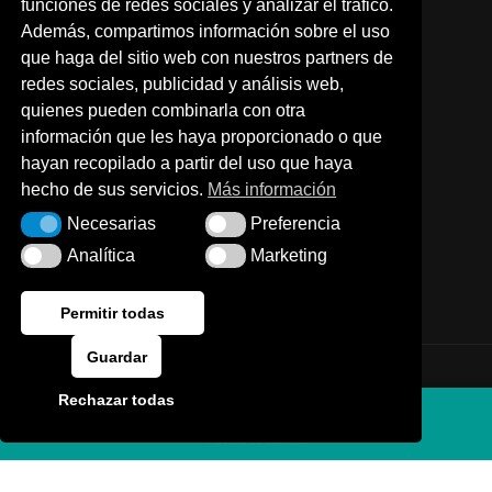
funciones de redes sociales y analizar el tráfico.
A TRAVÉS DE NUESTRA WEB
Además, compartimos información sobre el uso
que haga del sitio web con nuestros partners de
Por teléfono:
redes sociales, publicidad y análisis web,
quienes pueden combinarla con otra
976 630 140
información que les haya proporcionado o que
hayan recopilado a partir del uso que haya
hecho de sus servicios.
Más información
O a través de nuestras redes sociales
Necesarias
Preferencia
Necesarias
Preferencia
Analítica
Marketing
Analítica
Marketing
Permitir todas
Guardar
Terminos y condiciones de uso
Rechazar todas
Política de privacidad
PEDIR CITA
Política de cookies
Compromiso con la protección de datos personales