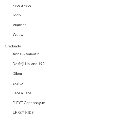
Face a Face
Jooly
Vuarnet
Woow
Graduado
Anne & Valentin
De Stijl Holland 1924
Dilem
Exalto
Face a Face
FLEYE Copenhague
J.F.REY KIDS